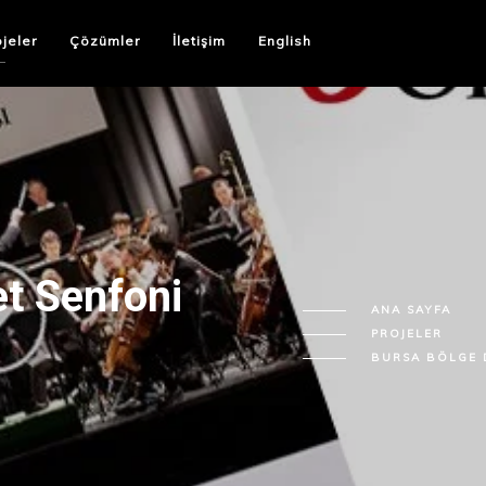
ojeler
Çözümler
İletişim
English
t Senfoni
ANA SAYFA
PROJELER
BURSA BÖLGE 