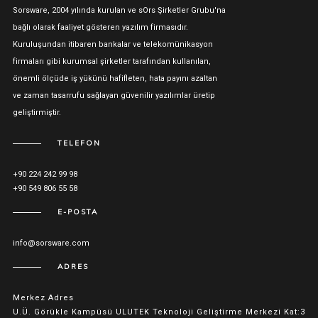
Sorsware, 2004 yılında kurulan ve sOrs Şirketler Grubu'na
bağlı olarak faaliyet gösteren yazılım firmasıdır.
Kuruluşundan itibaren bankalar ve telekomünikasyon
firmaları gibi kurumsal şirketler tarafından kullanılan,
önemli ölçüde iş yükünü hafifleten, hata payını azaltan
ve zaman tasarrufu sağlayan güvenilir yazılımlar üretip
geliştirmiştir.
TELEFON
+90 224 242 99 98
+90 549 806 55 58
E-POSTA
info@sorsware.com
ADRES
Merkez Adres
U.Ü. Görükle Kampüsü ULUTEK Teknoloji Geliştirme Merkezi Kat:3